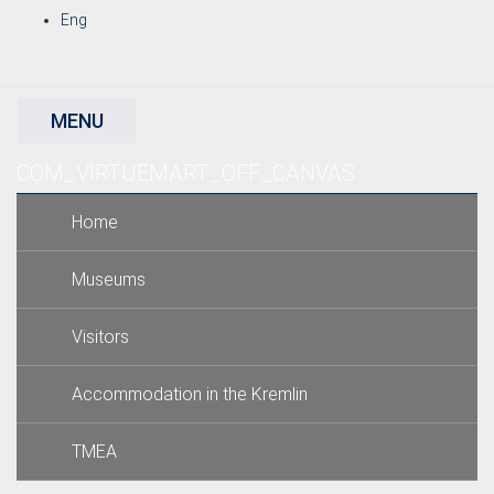
Eng
MENU
COM_VIRTUEMART_OFF_CANVAS
×
Home
Museums
Visitors
Accommodation in the Kremlin
TMEA