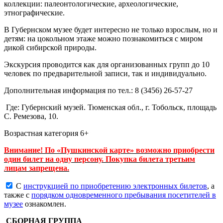
коллекции: палеонтологические, археологические,
этнографические.
В Губернском музее будет интересно не только взрослым, но и
детям: на цокольном этаже можно познакомиться с миром
дикой сибирской природы.
Экскурсия проводится как для организованных групп до 10
человек по предварительной записи, так и индивидуально.
Дополнительная информация по тел.: 8 (3456) 26-57-27
Где: Губернский музей. Тюменская обл., г. Тобольск, площадь
С. Ремезова, 10.
Возрастная категория 6+
Внимание! По «Пушкинской карте» возможно приобрести
один билет на одну персону.
Покупка билета третьим
лицам запрещена.
С
инструкцией по приобретению электронных билетов
, а
также с
порядком одновременного пребывания посетителей в
музее
ознакомлен.
СБОРНАЯ ГРУППА