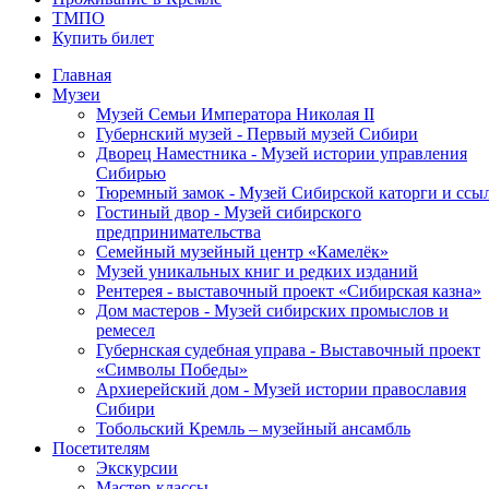
ТМПО
Купить билет
Главная
Музеи
Музей Семьи Императора Николая II
Губернский музей - Первый музей Сибири
Дворец Наместника - Музей истории управления
Сибирью
Тюремный замок - Музей Сибирской каторги и ссы
Гостиный двор - Музей сибирского
предпринимательства
Семейный музейный центр «Камелёк»
Музей уникальных книг и редких изданий
Рентерея - выставочный проект «Сибирская казна»
Дом мастеров - Музей сибирских промыслов и
ремесел
Губернская судебная управа - Выставочный проект
«Символы Победы»
Архиерейский дом - Музей истории православия
Сибири
Тобольский Кремль – музейный ансамбль
Посетителям
Экскурсии
Мастер-классы