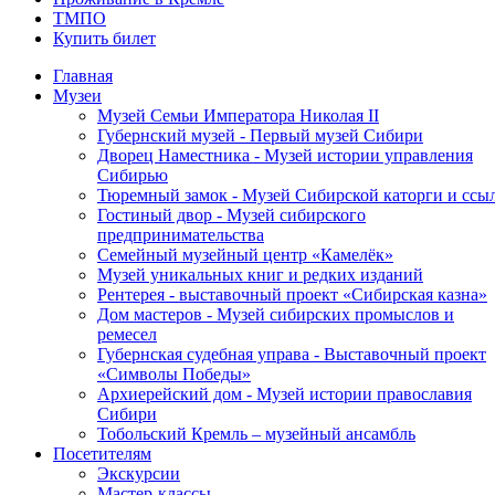
ТМПО
Купить билет
Главная
Музеи
Музей Семьи Императора Николая II
Губернский музей - Первый музей Сибири
Дворец Наместника - Музей истории управления
Сибирью
Тюремный замок - Музей Сибирской каторги и ссы
Гостиный двор - Музей сибирского
предпринимательства
Семейный музейный центр «Камелёк»
Музей уникальных книг и редких изданий
Рентерея - выставочный проект «Сибирская казна»
Дом мастеров - Музей сибирских промыслов и
ремесел
Губернская судебная управа - Выставочный проект
«Символы Победы»
Архиерейский дом - Музей истории православия
Сибири
Тобольский Кремль – музейный ансамбль
Посетителям
Экскурсии
Мастер-классы