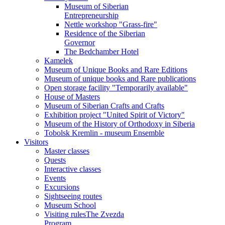
Museum of Siberian
Entrepreneurship
Nettle workshop "Grass-fire"
Residence of the Siberian
Governor
The Bedchamber Hotel
Kamelek
Museum of Unique Books and Rare Editions
Museum of unique books and Rare publications
Open storage facility "Temporarily available"
House of Masters
Museum of Siberian Crafts and Crafts
Exhibition project "United Spirit of Victory"
Museum of the History of Orthodoxy in Siberia
Tobolsk Kremlin - museum Ensemble
Visitors
Master classes
Quests
Interactive classes
Events
Excursions
Sightseeing routes
Museum School
Visiting rulesThe Zvezda
Program