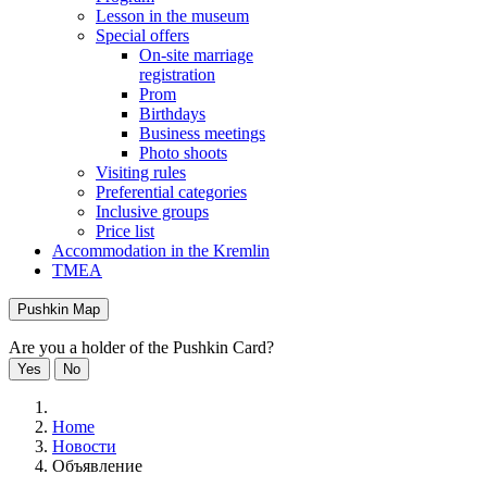
Lesson in the museum
Special offers
On-site marriage
registration
Prom
Birthdays
Business meetings
Photo shoots
Visiting rules
Preferential categories
Inclusive groups
Price list
Accommodation in the Kremlin
TMEA
Pushkin Map
Are you a holder of the Pushkin Card?
Yes
No
Home
Новости
Объявление