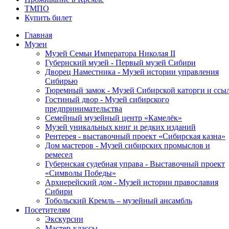
ТМПО
Купить билет
Главная
Музеи
Музей Семьи Императора Николая II
Губернский музей - Первый музей Сибири
Дворец Наместника - Музей истории управления
Сибирью
Тюремный замок - Музей Сибирской каторги и ссы
Гостиный двор - Музей сибирского
предпринимательства
Семейный музейный центр «Камелёк»
Музей уникальных книг и редких изданий
Рентерея - выставочный проект «Сибирская казна»
Дом мастеров - Музей сибирских промыслов и
ремесел
Губернская судебная управа - Выставочный проект
«Символы Победы»
Архиерейский дом - Музей истории православия
Сибири
Тобольский Кремль – музейный ансамбль
Посетителям
Экскурсии
Мастер-классы