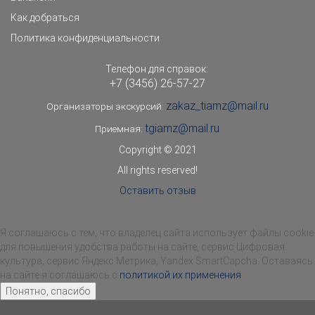
Как добраться
Политика конфиденциальности
Телефон для справок:
+7 (3456) 26-57-27
zakaz_tiamz@mail.ru
Организаторы экскурсий:
tgiamz@mail.ru
Приемная:
Copyright © 2021
All rights reserved!
Оставить отзыв
Я соглашаюсь с тем, что владелец сайта использует файлы cookie
для повышения удобства работы на сайте, сервис Цифровая
культура, сервис Яндекс.Метрика, Yandex SmartCapcha. Оставаясь
на сайте я соглашаюсь с
политикой их применения
Понятно, спасибо