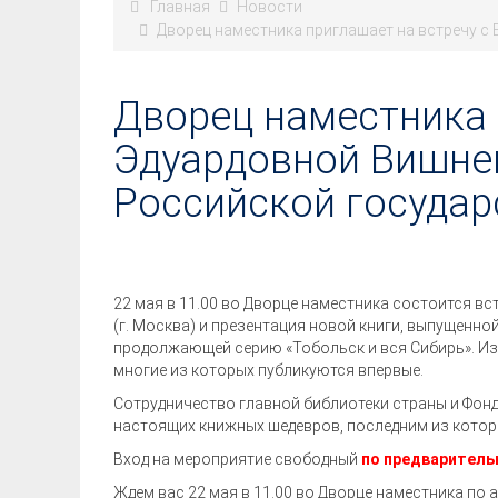
Главная
Новости
Дворец наместника приглашает на встречу с
Дворец наместника 
Эдуардовной Вишнев
Российской государ
22 мая в 11.00 во Дворце наместника состоится в
(г. Москва) и презентация новой книги, выпущенн
продолжающей серию «Тобольск и вся Сибирь». Из
многие из которых публикуются впервые.
Сотрудничество главной библиотеки страны и Фонд
настоящих книжных шедевров, последним из которы
Вход на мероприятие свободный
по предваритель
Ждем вас 22 мая в 11.00 во Дворце наместника по ад