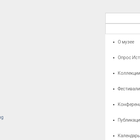
О музее
Опрос Ист
Коллекци
Фестивали
Конферен
ng
Публикаци
Календарь