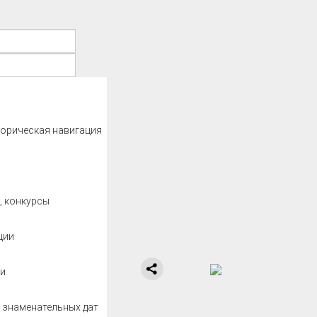
орическая навигация
и
, конкурсы
ции
и
 знаменательных дат