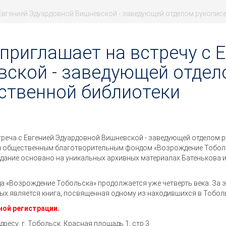
 Евгенией Эдуардовной Вишневской - заведующей отделом рукопис
приглашает на встречу с 
ской - заведующей отдел
ственной библиотеки
стреча с Евгенией Эдуардовной Вишневской - заведующей отделом
ой общественным благотворительным фондом «Возрождение Тобольс
дание основано на уникальных архивных материалах Батенькова и
а «Возрождение Тобольска» продолжается уже четверть века. За 
х является книга, посвященная одному из находившихся в Тобол
ной регистрации
.
ресу: г. Тобольск, Красная площадь 1, стр.3