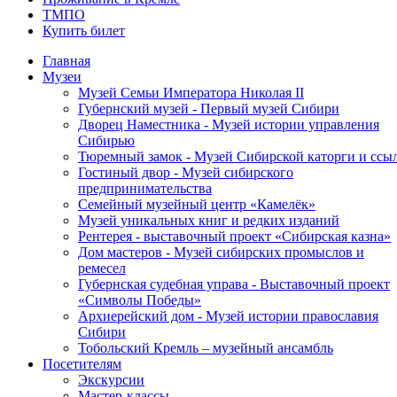
ТМПО
Купить билет
Главная
Музеи
Музей Семьи Императора Николая II
Губернский музей - Первый музей Сибири
Дворец Наместника - Музей истории управления
Сибирью
Тюремный замок - Музей Сибирской каторги и ссы
Гостиный двор - Музей сибирского
предпринимательства
Семейный музейный центр «Камелёк»
Музей уникальных книг и редких изданий
Рентерея - выставочный проект «Сибирская казна»
Дом мастеров - Музей сибирских промыслов и
ремесел
Губернская судебная управа - Выставочный проект
«Символы Победы»
Архиерейский дом - Музей истории православия
Сибири
Тобольский Кремль – музейный ансамбль
Посетителям
Экскурсии
Мастер-классы